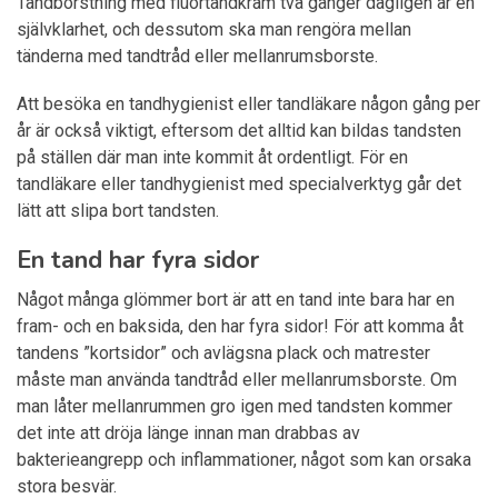
Tandborstning med fluortandkräm två gånger dagligen är en
självklarhet, och dessutom ska man rengöra mellan
tänderna med tandtråd eller mellanrumsborste.
Att besöka en tandhygienist eller tandläkare någon gång per
år är också viktigt, eftersom det alltid kan bildas tandsten
på ställen där man inte kommit åt ordentligt. För en
tandläkare eller tandhygienist med specialverktyg går det
lätt att slipa bort tandsten.
En tand har fyra sidor
Något många glömmer bort är att en tand inte bara har en
fram- och en baksida, den har fyra sidor! För att komma åt
tandens ”kortsidor” och avlägsna plack och matrester
måste man använda tandtråd eller mellanrumsborste. Om
man låter mellanrummen gro igen med tandsten kommer
det inte att dröja länge innan man drabbas av
bakterieangrepp och inflammationer, något som kan orsaka
stora besvär.