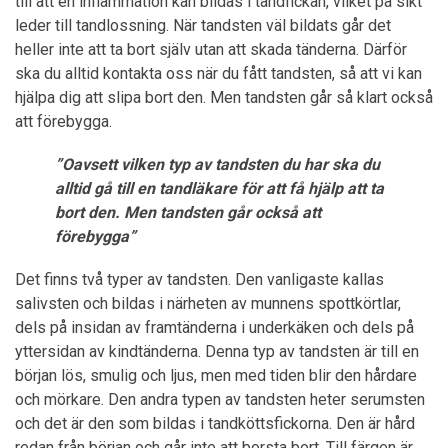
till att en inflammation kan bildas i tandfickan, vilket på sikt
leder till tandlossning. När tandsten väl bildats går det
heller inte att ta bort själv utan att skada tänderna. Därför
ska du alltid kontakta oss när du fått tandsten, så att vi kan
hjälpa dig att slipa bort den. Men tandsten går så klart också
att förebygga.
”Oavsett vilken typ av tandsten du har ska du
alltid gå till en tandläkare för att få hjälp att ta
bort den. Men tandsten går också att
förebygga”
Det finns två typer av tandsten. Den vanligaste kallas
salivsten och bildas i närheten av munnens spottkörtlar,
dels på insidan av framtänderna i underkäken och dels på
yttersidan av kindtänderna. Denna typ av tandsten är till en
början lös, smulig och ljus, men med tiden blir den hårdare
och mörkare. Den andra typen av tandsten heter serumsten
och det är den som bildas i tandköttsfickorna. Den är hård
redan från början och går inte att borsta bort. Till färgen är